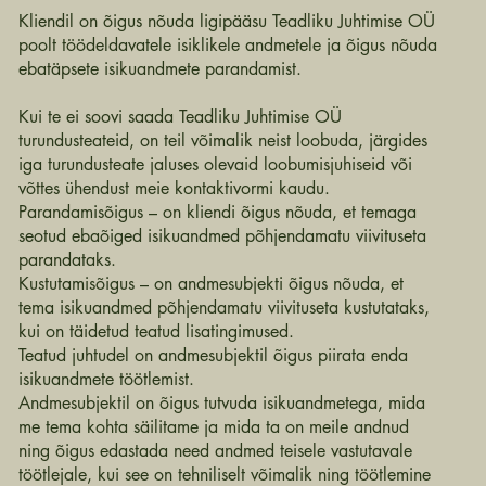
Kliendil on õigus nõuda ligipääsu Teadliku Juhtimise OÜ
poolt töödeldavatele isiklikele andmetele ja õigus nõuda
ebatäpsete isikuandmete parandamist.
Kui te ei soovi saada Teadliku Juhtimise OÜ
turundusteateid, on teil võimalik neist loobuda, järgides
iga turundusteate jaluses olevaid loobumisjuhiseid või
võttes ühendust meie kontaktivormi kaudu.
Parandamisõigus – on kliendi õigus nõuda, et temaga
seotud ebaõiged isikuandmed põhjendamatu viivituseta
parandataks.
Kustutamisõigus – on andmesubjekti õigus nõuda, et
tema isikuandmed põhjendamatu viivituseta kustutataks,
kui on täidetud teatud lisatingimused.
Teatud juhtudel on andmesubjektil õigus piirata enda
isikuandmete töötlemist.
Andmesubjektil on õigus tutvuda isikuandmetega, mida
me tema kohta säilitame ja mida ta on meile andnud
ning õigus edastada need andmed teisele vastutavale
töötlejale, kui see on tehniliselt võimalik ning töötlemine