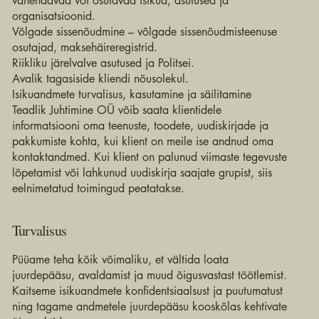
vahendavad või osutavad isikud, asutused ja
organisatsioonid.
Võlgade sissenõudmine – võlgade sissenõudmisteenuse
osutajad, maksehäireregistrid.
Riikliku järelvalve asutused ja Politsei.
Avalik tagasiside kliendi nõusolekul.
Isikuandmete turvalisus, kasutamine ja säilitamine
Teadlik Juhtimine OÜ võib saata klientidele
informatsiooni oma teenuste, toodete, uudiskirjade ja
pakkumiste kohta, kui klient on meile ise andnud oma
kontaktandmed. Kui klient on palunud viimaste tegevuste
lõpetamist või lahkunud uudiskirja saajate grupist, siis
eelnimetatud toimingud peatatakse.
Turvalisus
Püüame teha kõik võimaliku, et vältida loata
juurdepääsu, avaldamist ja muud õigusvastast töötlemist.
Kaitseme isikuandmete konfidentsiaalsust ja puutumatust
ning tagame andmetele juurdepääsu kooskõlas kehtivate