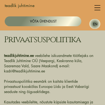
teadlik juhtimine
VÕTA ÜHENDUST
EN
Privaatsuspoliitika
teadlikjuhtimine.ee
veebilehe isikuandmete töötlejaks on
Teadlik Juhtimine OÜ (Veepargi, Keskranna küla,
Saaremaa Vald, Saare Maakond) e-mail:
kadri@teadlikjuhtimine.ee
Privaatsuspoliitika eesmärk on kaitsta klientide
privaatsust kooskõlas Euroopa Liidu ja Eesti Vabariigi
seaduste ning õigusaktidega.
Kasutades veebilehte, nõustute küpsiste kasutamisega ja