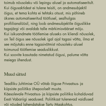
toimub nõusoleku või lepingu alusel ja automatiseeritult.
Kui õigusaktidest ei tulene teisiti, on andmesubjektil
õigus, et tema kohta ei tehtaks otsust, mis põhineb
üksnes automatiseeritud töötlusel, sealhulgas
profiilianalüüsil, ning loob andmesubjektile õiguslikke
tagajärgi või avaldab talle märkimisväärset mõju.
Kui isikuandmete töötlemise aluseks on kliendi nõusolek,
on Teil õigus see nõusolek igal ajal tagasi võtta, ilma et
see mõjutaks enne tagasivõtmist nõusoleku alusel
toimunud töötlemise seaduslikkust.
Kui soovite kasutada nimetatud õigusi, palume võtta
meiega ühendust.
Muud sätted
Teadliku Juhtimise OÜ võtab õiguse Privaatsus- ja
küpsiste poliitika ühepoolselt muuta.
Käesolevale Privaatsus- ja küpsiste poliitika kohalduvad
Eesti Vabariigi seadused. Poliitikast tulenevad vaidlused
või nõuded lahendatakse Tartu Maakohtus.