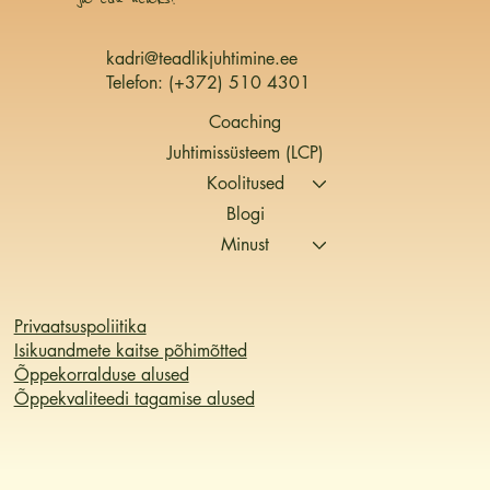
kadri@teadlikjuhtimine.ee
Telefon:
(+372) 510 4301
Coaching
Juhtimissüsteem (LCP)
Koolitused
Blogi
Minust
Privaatsuspoliitika
Isikuandmete kaitse põhimõtted
Õppekorralduse alused
Õppekvaliteedi tagamise alused