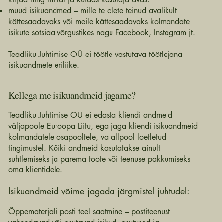
muud isikuandmed – mille te olete teinud avalikult
kättesaadavaks või meile kättesaadavaks kolmandate
isikute sotsiaalvõrgustikes nagu Facebook, Instagram jt.
Teadliku Juhtimise OÜ ei töötle vastutava töötlejana
isikuandmete eriliike.
Kellega me isikuandmeid jagame?
Teadliku Juhtimise OÜ ei edasta kliendi andmeid
väljapoole Euroopa Liitu, ega jaga kliendi isikuandmeid
kolmandatele osapooltele, va allpool loetletud
tingimustel. Kõiki andmeid kasutatakse ainult
suhtlemiseks ja parema toote või teenuse pakkumiseks
oma klientidele.
Isikuandmeid võime jagada järgmistel juhtudel:
Õppematerjali posti teel saatmine – postiteenust