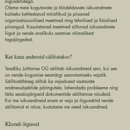
õigusaktidega.
Oleme meie kogutavate ja töödeldavate isikuandmete
kaitseks kehtestanud mõistlikud ja piisavad
organisatsioonilised meetmed ning tehnilised ja füüsilised
piirangud. Kasutatavad meetmed sõltuvad isikuandmete
liigist ja nende avalikuks saamise võimalikest
tagajärgedest.
Kui kaua andmeid säilitatakse?
Teadliku Juhtimise OÜ säilitab isikuandmeid seni, kui see
on nende kogumise eesmärgi saavutamiseks vajalik.
Säilitustähtaeg sõltub ka vajadusest vastavate
andmesubjektide päringutele, lahendada probleeme ning
täita seadusjärgseid dokumentide säilitamise nõudeid.
Kui me isikuandmeid enam ei vaja ja õigusaktid nende
säilitamist ei nõua, kustutame me need isikuandmed.
Kliendi õigused