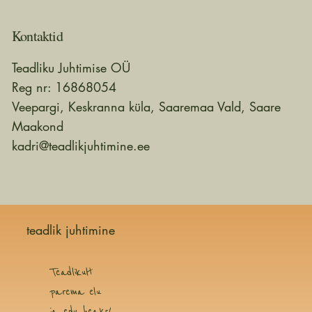
Kontaktid
Teadliku Juhtimise OÜ
Reg nr: 16868054
Veepargi, Keskranna küla, Saaremaa Vald, Saare
Maakond
kadri@teadlikjuhtimine.ee
teadlik juhtimine
Teadlikult
parema elu
ja edu heaks!