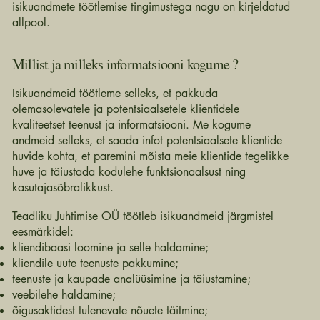
isikuandmete töötlemise tingimustega nagu on kirjeldatud
allpool.
Millist ja milleks informatsiooni kogume ?
Isikuandmeid töötleme selleks, et pakkuda
olemasolevatele ja potentsiaalsetele klientidele
kvaliteetset teenust ja informatsiooni. Me kogume
andmeid selleks, et saada infot potentsiaalsete klientide
huvide kohta, et paremini mõista meie klientide tegelikke
huve ja täiustada kodulehe funktsionaalsust ning
kasutajasõbralikkust.
Teadliku Juhtimise OÜ töötleb isikuandmeid järgmistel
eesmärkidel:
kliendibaasi loomine ja selle haldamine;
kliendile uute teenuste pakkumine;
teenuste ja kaupade analüüsimine ja täiustamine;
veebilehe haldamine;
õigusaktidest tulenevate nõuete täitmine;