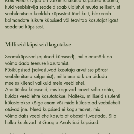
Kõik veebisirvijad on vaikimisi seatud küpsiseid lubama,
kuid veebisirvija seadeid saab üldjuhul muuta selliselt, et
veebilehitseja keeldub küpsistest täielikult, blokeerib
kolmandate isikute küpsised või teavitab kasutajat igast
saadetud küpsisest.
Milliseid küpsiseid kogutakse
Seansiküpsised (ajutised küpsised), mille eesmärk on
võimaldada teenuse kasutamist.
Püsiküpsised (salvestuvad kasutaja arvutisse pärast
veebilehitseja sulgemist), mille eesmärk on pidada
meeles kliendi valikuid meie veebilehel.
Analüütilisi küpsiseid, mis koguvad teavet selle kohta,
kuidas veebilehte kasutatakse. Näiteks, milliseid sisulehti
külastatakse kõige enam või mida külastajad veebilehelt
otsivad jne. Need küpsised ei kogu teavet, mis
võimaldaks veebilehe kasutajat otseselt tuvastada. Siia
hulka kuuluvad nt Google Analyticsi küpsised.