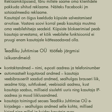
Reklaamiküpsiseid, tänu millele saame oma klientidele
pakkuda sihitud reklaame. Näiteks Facebooki jm
sotsiaalmeedia reklaame.
Kasutajal on õigus keelduda küpsiste salvestamisest
arvutisse. Vastava soovi korral peab kasutaja muutma
oma veebilehitseja seadeid. Küpsiste blokeerimisel peab
kasutaja arvestama, et kõik veebilehe funktsioonid ei
pruugi enam kasutajale kättesaadavad olla.
Teadliku Juhtimise OÜ töötleb järgmisi
isikuandmeid:
kontaktandmed – nimi, e-posti aadress ja telefoninumber
automaatselt kogutavad andmed – kasutaja
veebibrauserilt saadud andmed, sealhulgas brauseri liik,
seadme tüüp, suhtluskeel, veebisaidi aadress, kust
kasutaja saabus, milliseid sisulehti uuris ning kasutaja IP-
aadress ja muud liiklusandmed.
kasutaja toimingud seoses Teadliku Juhtimise OÜ e-
kirjadega – sealhulgas andmed selle kohta, millised
kirjad ning millal ja kuidas kasutaja avas.