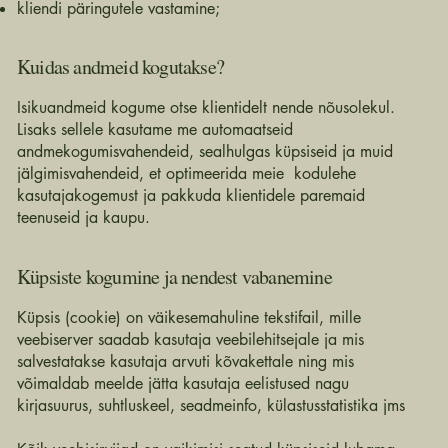
kliendi päringutele vastamine;
Kuidas andmeid kogutakse?
Isikuandmeid kogume otse klientidelt nende nõusolekul.
Lisaks sellele kasutame me automaatseid
andmekogumisvahendeid, sealhulgas küpsiseid ja muid
jälgimisvahendeid, et optimeerida meie kodulehe
kasutajakogemust ja pakkuda klientidele paremaid
teenuseid ja kaupu.
Küpsiste kogumine ja nendest vabanemine
Küpsis (cookie) on väikesemahuline tekstifail, mille
veebiserver saadab kasutaja veebilehitsejale ja mis
salvestatakse kasutaja arvuti kõvakettale ning mis
võimaldab meelde jätta kasutaja eelistused nagu
kirjasuurus, suhtluskeel, seadmeinfo, külastusstatistika jms