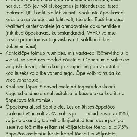
haridus, töö- ja/ või elukogemus ja täienduskoolitused
toetavad TJK koolituste läbiviimist. Koolituste õppekavad
koostatakse vajadustest lähtuvalt, toetudes Eesti hariduse
kvaliteeti kehtestavatele ja arendavatele dokumentidele
(riiklikud õppekavad, kutsestandardid, WHO vaimse
tervise parandamise tegevuskava jt. valdkondlikest
dokumentidest)
Kontaktõpe toimub ruumides, mis vastavad Töötervishoiu ja
– ohutuse seaduses toodud nõuetele. Õpperuumid valitakse
valgusküllased, õhurikkad ja soojad ning on varustatud
koolituseks vajalike vahenditega. Õpe võib toimuda ka
veebivahendusel.
Koolituse lõpus täidavad osalejad tagasisideankeedi.
Kogutud andmeid analüüsitakse ja kasutatakse koolituste
õppekava täiustamisel.
Õppekava alusel õppijatele, kes on ühises õppetöös
osalenud vähemalt 75% mahus ja teinud iseseisva tööd,
väljastatakse digitaalselt allkirjastatud tunnistus e-postiga;
iseseisva töö mitte esitamisel väljastatakse tõend, alla 75%
õppetöös osalemise kohta korral tõendit ei väljastata.