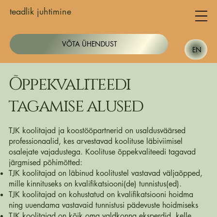
teadlik juhtimine
VÕTA ÜHENDUST
EN
Õppekvaliteedi
tagamise alused
TJK koolitajad ja koostööpartnerid on usaldusväärsed
professionaalid, kes arvestavad koolituse läbiviimisel
osalejate vajadustega. Koolituse õppekvaliteedi tagavad
järgmised põhimõtted:
TJK koolitajad on läbinud koolitustel vastavad väljaõpped,
mille kinnituseks on kvalifikatsiooni(de) tunnistus(ed).
TJK koolitajad on kohustatud on kvalifikatsiooni hoidma
ning uuendama vastavaid tunnistusi pädevuste hoidmiseks
TJK koolitajad on kõik oma valdkonna eksperdid, kelle