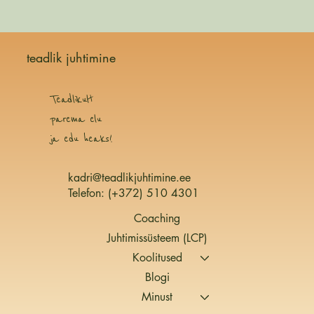
teadlik juhtimine
Teadlikult
parema elu
ja edu heaks!
kadri@teadlikjuhtimine.ee
Telefon:
(+372) 510 4301
Coaching
Juhtimissüsteem (LCP)
Koolitused
Blogi
Minust